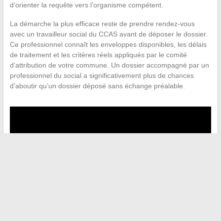
d’orienter la requête vers l’organisme compétent.
La démarche la plus efficace reste de prendre rendez-vous
avec un travailleur social du CCAS avant de déposer le dossier.
Ce professionnel connaît les enveloppes disponibles, les délais
de traitement et les critères réels appliqués par le comité
d’attribution de votre commune. Un dossier accompagné par un
professionnel du social a significativement plus de chances
d’aboutir qu’un dossier déposé sans échange préalable.