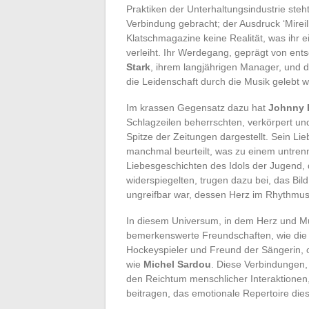
Praktiken der Unterhaltungsindustrie steh
Verbindung gebracht; der Ausdruck ‘Mireil
Klatschmagazine keine Realität, was ihr 
verleiht. Ihr Werdegang, geprägt von e
Stark
, ihrem langjährigen Manager, und 
die Leidenschaft durch die Musik gelebt w
Im krassen Gegensatz dazu hat
Johnny 
Schlagzeilen beherrschten, verkörpert un
Spitze der Zeitungen dargestellt. Sein L
manchmal beurteilt, was zu einem untren
Liebesgeschichten des Idols der Jugend,
widerspiegelten, trugen dazu bei, das Bil
ungreifbar war, dessen Herz im Rhythmus 
In diesem Universum, in dem Herz und Mu
bemerkenswerte Freundschaften, wie di
Hockeyspieler und Freund der Sängerin, o
wie
Michel Sardou
. Diese Verbindungen,
den Reichtum menschlicher Interaktionen,
beitragen, das emotionale Repertoire di