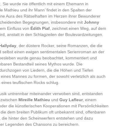
t. Sie wurde nie öffentlich mit einem Ehemann in
le Mathieu und ihr Mann’ findet in den Spalten der
eine Aura des Rätselhaften im Herzen ihrer Bewunderer
ntscheidenden Begegnungen, insbesondere mit
Johnny
dem Einfluss von
Édith Piaf
, zeichnet einen Weg, auf dem
ird, anstatt in den Schlagzeilen der Boulevardzeitungen.
Hallyday
, der düstere Rocker, seine Romanzen, die die
d selbst einen ewigen sentimentalen Serienroman an der
iebesleben wurde genau beobachtet, kommentiert und
nbaren Bestandteil seines Mythos wurde. Die
 durchzogen von Liedern, die die Höhen und Tiefen
d eines Mannes zu formen, der sowohl verletzlich als auch
eines teuflischen Rocks schlug.
sik untrennbar miteinander verwoben sind, entstanden
e zwischen
Mireille Mathieu
und
Guy Lafleur
, einem
der die künstlerischen Kooperationen mit Persönlichkeiten
 die dem breiten Publikum oft unbekannt sind, offenbaren
 die hinter den Scheinwerfern entstehen und dazu
eser Legenden des Chansons zu bereichern.