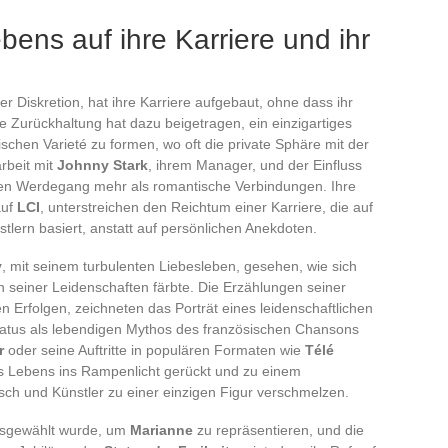
bens auf ihre Karriere und ihr
er Diskretion, hat ihre Karriere aufgebaut, ohne dass ihr
e Zurückhaltung hat dazu beigetragen, ein einzigartiges
ischen Varieté zu formen, wo oft die private Sphäre mit der
rbeit mit
Johnny Stark
, ihrem Manager, und der Einfluss
hen Werdegang mehr als romantische Verbindungen. Ihre
auf
LCI
, unterstreichen den Reichtum einer Karriere, die auf
lern basiert, anstatt auf persönlichen Anekdoten.
y
, mit seinem turbulenten Liebesleben, gesehen, wie sich
n seiner Leidenschaften färbte. Die Erzählungen seiner
 Erfolgen, zeichneten das Porträt eines leidenschaftlichen
atus als lebendigen Mythos des französischen Chansons
r
oder seine Auftritte in populären Formaten wie
Télé
s Lebens ins Rampenlicht gerückt und zu einem
sch und Künstler zu einer einzigen Figur verschmelzen.
ausgewählt wurde, um
Marianne
zu repräsentieren, und die