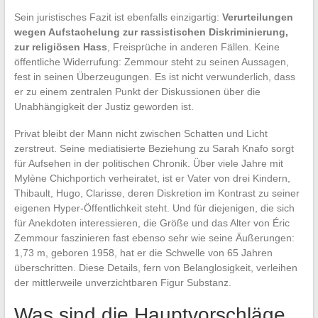
Sein juristisches Fazit ist ebenfalls einzigartig:
Verurteilungen
wegen Aufstachelung zur rassistischen Diskriminierung,
zur religiösen Hass
, Freisprüche in anderen Fällen. Keine
öffentliche Widerrufung: Zemmour steht zu seinen Aussagen,
fest in seinen Überzeugungen. Es ist nicht verwunderlich, dass
er zu einem zentralen Punkt der Diskussionen über die
Unabhängigkeit der Justiz geworden ist.
Privat bleibt der Mann nicht zwischen Schatten und Licht
zerstreut. Seine mediatisierte Beziehung zu Sarah Knafo sorgt
für Aufsehen in der politischen Chronik. Über viele Jahre mit
Mylène Chichportich verheiratet, ist er Vater von drei Kindern,
Thibault, Hugo, Clarisse, deren Diskretion im Kontrast zu seiner
eigenen Hyper-Öffentlichkeit steht. Und für diejenigen, die sich
für Anekdoten interessieren, die Größe und das Alter von Éric
Zemmour faszinieren fast ebenso sehr wie seine Äußerungen:
1,73 m, geboren 1958, hat er die Schwelle von 65 Jahren
überschritten. Diese Details, fern von Belanglosigkeit, verleihen
der mittlerweile unverzichtbaren Figur Substanz.
Was sind die Hauptvorschläge