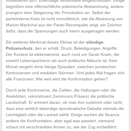
mobilisieren sich. Ehemalige Verbündete eingeschlossen: Einige
begrüßen eine offensichtliche polemische Abstammung, andere
prangern eine Steigerung der Provokation an. Selbst der
parteiinterne Kreis ist nicht monolithisch, wie die Absetzung von
Marion Maréchal aus der Partei Reconquête zeigt, ein Zeichen
dafür, dass die Spannungen auch intern ausgetragen werden.
Ein weiteres Merkmal dieses Klimas ist der
ständige
Polizeischutz
, den er erhält. Druck, Beleidigungen, Angriffe:
Der Kontext ist elektrisierend, auch rund um Sarah Knafo, die
sowohl Lebenspartnerin als auch politische Akteurin ist. Kein
Monat vergeht ohne hitzige Episoden, zwischen juristischen
Kontroversen und medialen Stürmen. Und jedes Mal fragen sich
alle Franzosen: Wie weit wird die Konfrontation gehen?
Durch jede Kontroverse, die Zahlen, die Haltungen oder die
Anekdoten, rekonstruiert Zemmours Präsenz die politische
Landschaft. Er erinnert daran, ob man ihm zustimmt oder nicht,
dass eine wirklich lebendige demokratische Debatte niemals die
Leichtigkeit oder die Lauheit wählt. Einige suchen die Nuance,
andere die Konfrontation; aber egal was passiert, niemand
schaut mit verschränkten Armen zu, wie der Zug vorbeifährt.