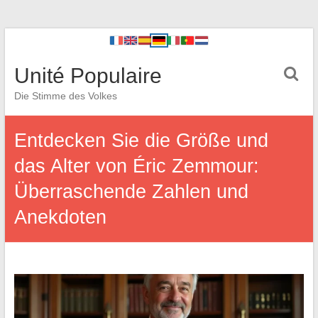
Unité Populaire
Die Stimme des Volkes
Entdecken Sie die Größe und
das Alter von Éric Zemmour:
Überraschende Zahlen und
Anekdoten