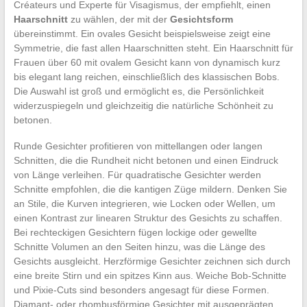
Créateurs und Experte für Visagismus, der empfiehlt, einen
Haarschnitt
zu wählen, der mit der
Gesichtsform
übereinstimmt. Ein ovales Gesicht beispielsweise zeigt eine
Symmetrie, die fast allen Haarschnitten steht. Ein Haarschnitt für
Frauen über 60 mit ovalem Gesicht kann von dynamisch kurz
bis elegant lang reichen, einschließlich des klassischen Bobs.
Die Auswahl ist groß und ermöglicht es, die Persönlichkeit
widerzuspiegeln und gleichzeitig die natürliche Schönheit zu
betonen.
Runde Gesichter profitieren von mittellangen oder langen
Schnitten, die die Rundheit nicht betonen und einen Eindruck
von Länge verleihen. Für quadratische Gesichter werden
Schnitte empfohlen, die die kantigen Züge mildern. Denken Sie
an Stile, die Kurven integrieren, wie Locken oder Wellen, um
einen Kontrast zur linearen Struktur des Gesichts zu schaffen.
Bei rechteckigen Gesichtern fügen lockige oder gewellte
Schnitte Volumen an den Seiten hinzu, was die Länge des
Gesichts ausgleicht. Herzförmige Gesichter zeichnen sich durch
eine breite Stirn und ein spitzes Kinn aus. Weiche Bob-Schnitte
und Pixie-Cuts sind besonders angesagt für diese Formen.
Diamant- oder rhombusförmige Gesichter mit ausgeprägten