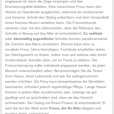
angepasst ist, kann die Züge verjüngen und das
Erscheinungsbild beleben. Eine voluminöse Frisur kann den
Verlust an Haardichte ausgleichen, während ein strukturierter
und kürzerer Schnitt das Styling erleichtern und dem Gesamtbild
einen frischen Akzent verleihen kann. Die Frisurentrends
variieren zwar mit den Jahreszeiten, aber die Relevanz des
Schnitts in Bezug auf das Alter ist entscheidend.
Zu radikale
oder
übermäßig jugendliche
Schnitte können paradoxerweise
die Zeichen des Alters verstärken. Ebenso kann eine zu
veraltete Frisur Jahre hinzufügen. Fachleute empfehlen daher,
ein Gleichgewicht zu finden, indem man auf zeitlose oder leicht
modernisierte Schnitte setzt, um im Trend zu bleiben. Die
Frisurenberatung sollte individuell angepasst werden, da jeder
Mensch unterschiedlich altert. Berücksichtigen Sie die Textur
Ihrer Haare, Ihren Lebensstil und wie Sie wahrgenommen
werden möchten. Ein Pony kann beispielsweise die Stirnfalten
kaschieren, erfordert jedoch regelmäßige Pflege. Lange Haare
können in jedem Alter wunderschön sein, solange sie gut
gepflegt und so geschnitten sind, dass sie das Gesicht
schmeicheln. Der Dialog mit Ihrem Friseur ist entscheidend: Er
wird Sie bei der Wahl einer
Frisur, die Ihr Alter
elegant und
modern feiert, unterstützen.