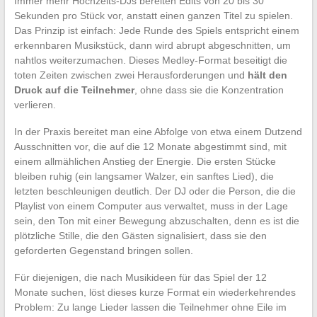
Immer mehr Hochzeits-DJs bereiten Edits von 20 bis 30
Sekunden pro Stück vor, anstatt einen ganzen Titel zu spielen.
Das Prinzip ist einfach: Jede Runde des Spiels entspricht einem
erkennbaren Musikstück, dann wird abrupt abgeschnitten, um
nahtlos weiterzumachen. Dieses Medley-Format beseitigt die
toten Zeiten zwischen zwei Herausforderungen und
hält den
Druck auf die Teilnehmer
, ohne dass sie die Konzentration
verlieren.
In der Praxis bereitet man eine Abfolge von etwa einem Dutzend
Ausschnitten vor, die auf die 12 Monate abgestimmt sind, mit
einem allmählichen Anstieg der Energie. Die ersten Stücke
bleiben ruhig (ein langsamer Walzer, ein sanftes Lied), die
letzten beschleunigen deutlich. Der DJ oder die Person, die die
Playlist von einem Computer aus verwaltet, muss in der Lage
sein, den Ton mit einer Bewegung abzuschalten, denn es ist die
plötzliche Stille, die den Gästen signalisiert, dass sie den
geforderten Gegenstand bringen sollen.
Für diejenigen, die nach Musikideen für das Spiel der 12
Monate suchen, löst dieses kurze Format ein wiederkehrendes
Problem: Zu lange Lieder lassen die Teilnehmer ohne Eile im