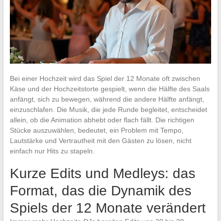
Bei einer Hochzeit wird das Spiel der 12 Monate oft zwischen
Käse und der Hochzeitstorte gespielt, wenn die Hälfte des Saals
anfängt, sich zu bewegen, während die andere Hälfte anfängt,
einzuschlafen. Die Musik, die jede Runde begleitet, entscheidet
allein, ob die Animation abhebt oder flach fällt. Die richtigen
Stücke auszuwählen, bedeutet, ein Problem mit Tempo,
Lautstärke und Vertrautheit mit den Gästen zu lösen, nicht
einfach nur Hits zu stapeln.
Kurze Edits und Medleys: das
Format, das die Dynamik des
Spiels der 12 Monate verändert