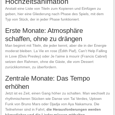
Hochzeitsanimation
Anstatt eine Liste von Titeln zum Kopieren und Einfügen zu
geben, hier eine Gliederung nach Phase des Spiels, mit dem
Typ von Stück, der in jeder Phase funktioniert.
Erste Monate: Atmosphäre
schaffen, ohne zu drängen
Man beginnt mit Titeln, die jeder kennt, aber die in der Energie
moderat bleiben. La Vie en rose (Édith Piaf), Can’t Help Falling
in Love (Elvis Presley) oder Je l’aime à mourir (Francis Cabrel)
setzen den Rahmen, ohne die Gäste, die vom Dessert
zurückkommen, zu überfordern.
Zentrale Monate: Das Tempo
erhöhen
Jetzt ist es Zeit, einen Gang höher zu schalten. Man wechselt zu
rhythmischeren Stücken wie Danse von Tai Verdes, Uptown
Funk von Bruno Mars oder Djadja von Aya Nakamura. Die
Teilnehmer sind in Fahrt,
die Herausforderungen werden
körperlicher und die Lieder müssen mithalten
.