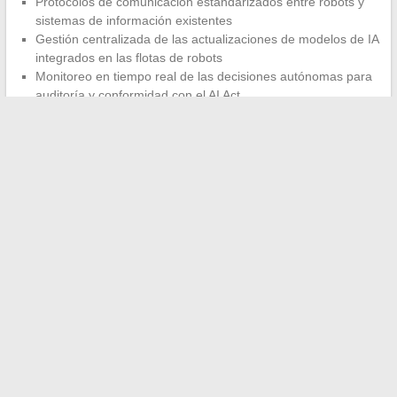
Protocolos de comunicación estandarizados entre robots y
sistemas de información existentes
Gestión centralizada de las actualizaciones de modelos de IA
integrados en las flotas de robots
Monitoreo en tiempo real de las decisiones autónomas para
auditoría y conformidad con el AI Act
La convergencia entre robótica, edge computing e IA agentica
dibuja una pila tecnológica coherente. Las empresas que
anticipen la integración de estos componentes en su
infraestructura existente tomarán una ventaja operativa
medible. Aquellas que traten cada tendencia de manera aislada
corren el riesgo de multiplicar los costos de integración sin
beneficiarse del efecto de apalancamiento que proporciona una
arquitectura unificada.
←
Cómo beneficiarse de una ayuda financiera de 400 euros
ofrecida por su ayuntamiento
Mejores ideas de música para animar el juego de los 12