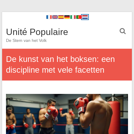
Unité Populaire
De Stem van het Volk
De kunst van het boksen: een
discipline met vele facetten