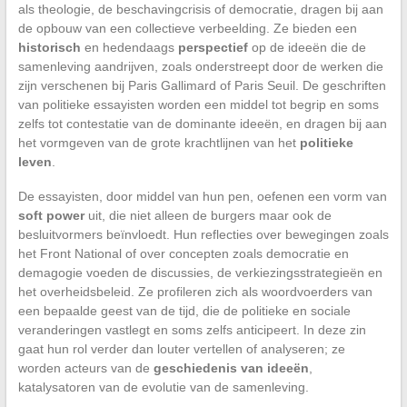
als theologie, de beschavingcrisis of democratie, dragen bij aan
de opbouw van een collectieve verbeelding. Ze bieden een
historisch
en hedendaags
perspectief
op de ideeën die de
samenleving aandrijven, zoals onderstreept door de werken die
zijn verschenen bij Paris Gallimard of Paris Seuil. De geschriften
van politieke essayisten worden een middel tot begrip en soms
zelfs tot contestatie van de dominante ideeën, en dragen bij aan
het vormgeven van de grote krachtlijnen van het
politieke
leven
.
De essayisten, door middel van hun pen, oefenen een vorm van
soft power
uit, die niet alleen de burgers maar ook de
besluitvormers beïnvloedt. Hun reflecties over bewegingen zoals
het Front National of over concepten zoals democratie en
demagogie voeden de discussies, de verkiezingsstrategieën en
het overheidsbeleid. Ze profileren zich als woordvoerders van
een bepaalde geest van de tijd, die de politieke en sociale
veranderingen vastlegt en soms zelfs anticipeert. In deze zin
gaat hun rol verder dan louter vertellen of analyseren; ze
worden acteurs van de
geschiedenis van ideeën
,
katalysatoren van de evolutie van de samenleving.