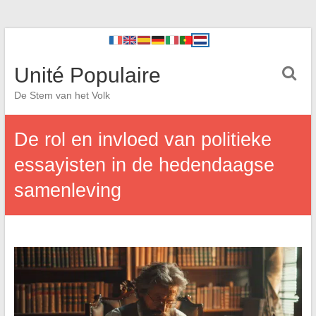
Unité Populaire
De Stem van het Volk
De rol en invloed van politieke
essayisten in de hedendaagse
samenleving