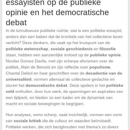
essayisten op de publieke
opinie en het democratische
debat
In de tumultueuze publieke ruimte, wat is een politieke essayist,
anders dan een baken dat de kronkels van het collectieve leven
verlicht? Deze denkers, die vaak op het kruispunt van de
politieke wetenschap
,
sociale geschiedenis
en
filosofie
staan, hebben een aanzienlijke invloed op de
publieke opinie
.
Nicolas Gomez Davila, met zijn scherpe aforismen over de
politiek, Alain de Benoist en zijn reflectie over
populisme
,
Chantal Delsol en haar geschriften over de
decadentie van de
universaliteit
, vormen allemaal de collectieve gedachte en
sturen het
democratische debat
. Deze spelers in het
politieke
veld
onthullen, door hun werk, de spanningen en aspiraties van
een tijdperk, en bieden zo een kader om de dynamiek van
macht en sociale bewegingen te begrijpen.
Hun analyses, soms scherp, vaak inzichtelijk, vormen een vorm
van
sociale kritiek
die de cultuur en waarden beïnvloedt.
Politieke werken, die zich bezighouden met thema’s zo divers