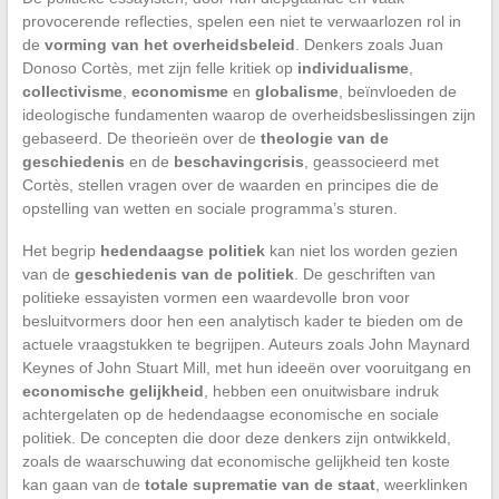
provocerende reflecties, spelen een niet te verwaarlozen rol in
de
vorming van het overheidsbeleid
. Denkers zoals Juan
Donoso Cortès, met zijn felle kritiek op
individualisme
,
collectivisme
,
economisme
en
globalisme
, beïnvloeden de
ideologische fundamenten waarop de overheidsbeslissingen zijn
gebaseerd. De theorieën over de
theologie van de
geschiedenis
en de
beschavingcrisis
, geassocieerd met
Cortès, stellen vragen over de waarden en principes die de
opstelling van wetten en sociale programma’s sturen.
Het begrip
hedendaagse politiek
kan niet los worden gezien
van de
geschiedenis van de politiek
. De geschriften van
politieke essayisten vormen een waardevolle bron voor
besluitvormers door hen een analytisch kader te bieden om de
actuele vraagstukken te begrijpen. Auteurs zoals John Maynard
Keynes of John Stuart Mill, met hun ideeën over vooruitgang en
economische gelijkheid
, hebben een onuitwisbare indruk
achtergelaten op de hedendaagse economische en sociale
politiek. De concepten die door deze denkers zijn ontwikkeld,
zoals de waarschuwing dat economische gelijkheid ten koste
kan gaan van de
totale suprematie van de staat
, weerklinken