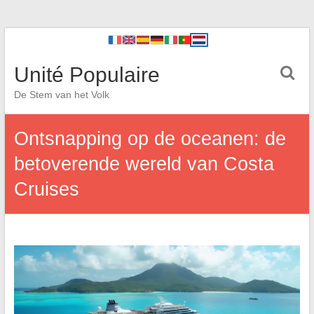
Unité Populaire
De Stem van het Volk
Ontsnapping op de oceanen: de
betoverende wereld van Costa
Cruises