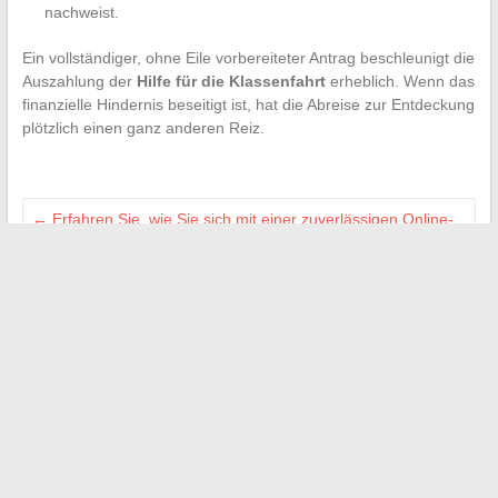
nachweist.
Ein vollständiger, ohne Eile vorbereiteter Antrag beschleunigt die
Auszahlung der
Hilfe für die Klassenfahrt
erheblich. Wenn das
finanzielle Hindernis beseitigt ist, hat die Abreise zur Entdeckung
plötzlich einen ganz anderen Reiz.
←
Erfahren Sie, wie Sie sich mit einer zuverlässigen Online-
Nachrichtenquelle auf dem Laufenden halten können
Alles über die Herkunft und Qualität der Sebring-Reifen:
unsere umfassende Meinung
→
Search