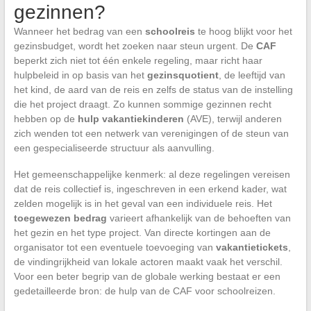
gezinnen?
Wanneer het bedrag van een
schoolreis
te hoog blijkt voor het
gezinsbudget, wordt het zoeken naar steun urgent. De
CAF
beperkt zich niet tot één enkele regeling, maar richt haar
hulpbeleid in op basis van het
gezinsquotient
, de leeftijd van
het kind, de aard van de reis en zelfs de status van de instelling
die het project draagt. Zo kunnen sommige gezinnen recht
hebben op de
hulp vakantiekinderen
(AVE), terwijl anderen
zich wenden tot een netwerk van verenigingen of de steun van
een gespecialiseerde structuur als aanvulling.
Het gemeenschappelijke kenmerk: al deze regelingen vereisen
dat de reis collectief is, ingeschreven in een erkend kader, wat
zelden mogelijk is in het geval van een individuele reis. Het
toegewezen bedrag
varieert afhankelijk van de behoeften van
het gezin en het type project. Van directe kortingen aan de
organisator tot een eventuele toevoeging van
vakantietickets
,
de vindingrijkheid van lokale actoren maakt vaak het verschil.
Voor een beter begrip van de globale werking bestaat er een
gedetailleerde bron: de hulp van de CAF voor schoolreizen.