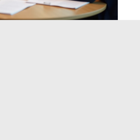
lungsgespräch im CCN 66
rs unter dem Tarifvertrag 66 liegt darin, dass der
 Personalverantwortlicher) über ein Budget verfügt, das
Verhandlung folgt nicht der gleichen Logik wie im
tet, nicht nur in Bezug auf das monatliche Nettogehalt
von Koeffizienten und tariflichen Ergänzungen zu
eber, sie im ihm bekannten Budgetrahmen zu bearbeiten.
es Mitarbeiters während dieses Gesprächs:
abelle zu erscheinen und den angestrebten Koeffizienten
undgehalt von den Ergänzungen zu unterscheiden ist
zu erwähnen, wenn das angebotene Gehalt nahe am