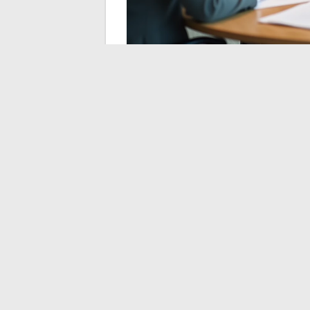
Das Gehaltsverhand
vorbereiten
Die Besonderheit des gemeinnützigen Sekto
Gesprächspartner (Einrichtungsleiter oder
durch öffentliche Mittel begrenzt ist. Die 
gewinnorientierten Privatsektor.
Seine Herangehensweise anzupassen bedeu
zu argumentieren.
Die Anfrage in Form 
präsentieren
, ermöglicht es dem Arbeitg
Mehrere Elemente stärken die Position d
Mit einer aktuellen Kopie der Gehaltst
genau zu identifizieren, wobei das Gr
Die jüngsten Branchenaufwertungen 