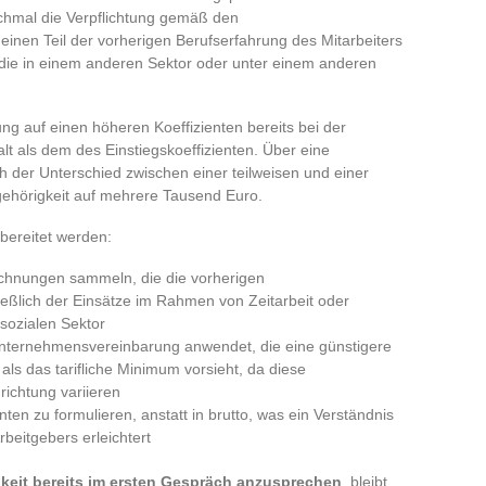
nchmal die Verpflichtung gemäß den
inen Teil der vorherigen Berufserfahrung des Mitarbeiters
 die in einem anderen Sektor oder unter einem anderen
ng auf einen höheren Koeffizienten bereits bei der
lt als dem des Einstiegskoeffizienten. Über eine
h der Unterschied zwischen einer teilweisen und einer
gehörigkeit auf mehrere Tausend Euro.
bereitet werden:
chnungen sammeln, die die vorherigen
ießlich der Einsätze im Rahmen von Zeitarbeit oder
-sozialen Sektor
Unternehmensvereinbarung anwendet, die eine günstigere
ls das tarifliche Minimum vorsieht, da diese
richtung variieren
nten zu formulieren, anstatt in brutto, was ein Verständnis
rbeitgebers erleichtert
keit bereits im ersten Gespräch anzusprechen
, bleibt