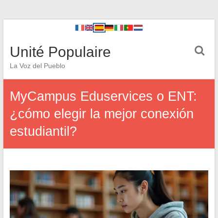
Unité Populaire
La Voz del Pueblo
MyCampus Eduservices o ENT:
¿cómo elegir la mejor conexión
estudiantil?