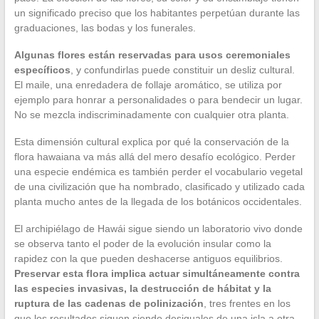
un significado preciso que los habitantes perpetúan durante las
graduaciones, las bodas y los funerales.
Algunas flores están reservadas para usos ceremoniales
específicos
, y confundirlas puede constituir un desliz cultural.
El maile, una enredadera de follaje aromático, se utiliza por
ejemplo para honrar a personalidades o para bendecir un lugar.
No se mezcla indiscriminadamente con cualquier otra planta.
Esta dimensión cultural explica por qué la conservación de la
flora hawaiana va más allá del mero desafío ecológico. Perder
una especie endémica es también perder el vocabulario vegetal
de una civilización que ha nombrado, clasificado y utilizado cada
planta mucho antes de la llegada de los botánicos occidentales.
El archipiélago de Hawái sigue siendo un laboratorio vivo donde
se observa tanto el poder de la evolución insular como la
rapidez con la que pueden deshacerse antiguos equilibrios.
Preservar esta flora implica actuar simultáneamente contra
las especies invasivas, la destrucción de hábitat y la
ruptura de las cadenas de polinización
, tres frentes en los
que los resultados siguen siendo desiguales de una isla a otra.