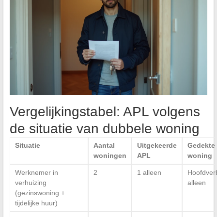
Vergelijkingstabel: APL volgens
de situatie van dubbele woning
Situatie
Aantal
Uitgekeerde
Gedekte
woningen
APL
woning
Werknemer in
2
1 alleen
Hoofdverbl
verhuizing
alleen
(gezinswoning +
tijdelijke huur)