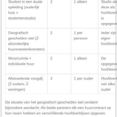
Student in een duale
2
1 alleen
Studio al
opleiding (ouderlijk
deze als
huis +
hoofdverbl
studentenstudio)
is
opgegev
Geografisch
2
1 per
Ieder zijn
gescheiden stel (2
persoon
eigen
afzonderlijke
hoofdverbl
huurovereenkomsten)
Woonruimte +
2
1 alleen
De
individuele huur
opgegev
hoofdwon
Afwisselende voogdij
2
1 per ouder
Hoofdverbl
(2 ouders, 2
van elke
woningen)
ouder
De situatie van het geografisch gescheiden stel verdient
bijzondere aandacht. Als beide partners elk een huurcontract op
hun naam hebben en verschillende hoofdverblijven opgeven,