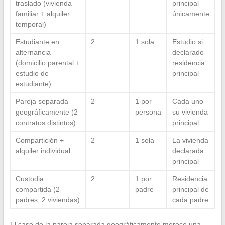
traslado (vivienda
principal
familiar + alquiler
únicamente
temporal)
Estudiante en
2
1 sola
Estudio si
alternancia
declarado
(domicilio parental +
residencia
estudio de
principal
estudiante)
Pareja separada
2
1 por
Cada uno
geográficamente (2
persona
su vivienda
contratos distintos)
principal
Compartición +
2
1 sola
La vivienda
alquiler individual
declarada
principal
Custodia
2
1 por
Residencia
compartida (2
padre
principal de
padres, 2 viviendas)
cada padre
El caso de la pareja separada geográficamente merece una