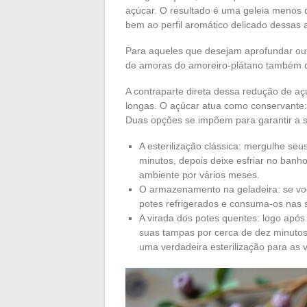
açúcar. O resultado é uma geleia menos 
bem ao perfil aromático delicado dessas
Para aqueles que desejam aprofundar out
de amoras do amoreiro-plátano também det
A contraparte direta dessa redução de 
longas. O açúcar atua como conservante: 
Duas opções se impõem para garantir a 
A esterilização clássica: mergulhe se
minutos, depois deixe esfriar no ban
ambiente por vários meses.
O armazenamento na geladeira: se você
potes refrigerados e consuma-os nas 
A virada dos potes quentes: logo após
suas tampas por cerca de dez minutos.
uma verdadeira esterilização para as