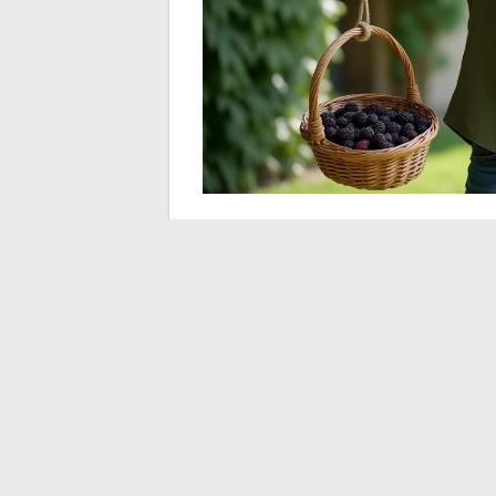
Conservação e envas
O enchimento deve ser feito quente, ime
previamente fervidos e tampas novas ou 
borda.
Para as versões com menos açúcar,
a es
versões clássicas (proporção 1 para 1)
simples virada, mas isso não acontece q
A rotulagem pode parecer irrelevante, ma
açúcar utilizada. De um ano para o outro,
preferências e a maturidade das frutas, q