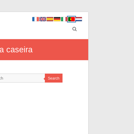
a caseira
Search