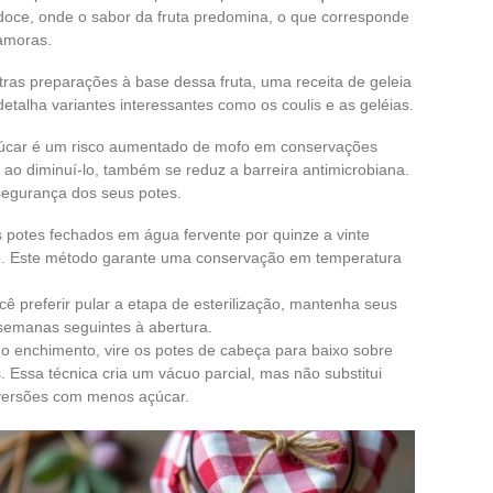
doce, onde o sabor da fruta predomina, o que corresponde
 amoras.
ras preparações à base dessa fruta, uma receita de geleia
alha variantes interessantes como os coulis e as geléias.
açúcar é um risco aumentado de mofo em conservações
ao diminuí-lo, também se reduz a barreira antimicrobiana.
segurança dos seus potes.
us potes fechados em água fervente por quinze a vinte
ho. Este método garante uma conservação em temperatura
 preferir pular a etapa de esterilização, mantenha seus
semanas seguintes à abertura.
 o enchimento, vire os potes de cabeça para baixo sobre
 Essa técnica cria um vácuo parcial, mas não substitui
 versões com menos açúcar.