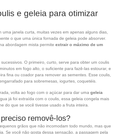
lis e geleia para otimizar
m uma janela curta, muitas vezes em apenas alguns dias,
te o que uma única fornada de geleia pode absorver.
uma abordagem mista permite
extrair o máximo de um
sucessivos. O primeiro, curto, serve para obter um coulis
minutos em fogo alto, o suficiente para fazê-las estourar, e
ra fina ou coador para remover as sementes. Esse coulis,
 engarrafado para sobremesas, iogurtes, coquetéis.
trada, volta ao fogo com o açúcar para dar uma
geleia
gua já foi extraída com o coulis, essa geleia congela mais
e do que se você tivesse usado a fruta inteira.
 preciso removê-los?
pequenos grãos que não incomodam todo mundo, mas que
eia. Se você não gosta dessa sensação, a passagem pela