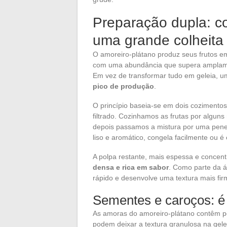
Preparação dupla: cou
uma grande colheita
O amoreiro-plátano produz seus frutos e
com uma abundância que supera amplamen
Em vez de transformar tudo em geleia, 
pico de produção
.
O princípio baseia-se em dois cozimentos 
filtrado. Cozinhamos as frutas por alguns 
depois passamos a mistura por uma penei
liso e aromático, congela facilmente ou é
A polpa restante, mais espessa e concen
densa e rica em sabor
. Como parte da á
rápido e desenvolve uma textura mais firm
Sementes e caroços: é
As amoras do amoreiro-plátano contêm 
podem deixar a textura granulosa na gel