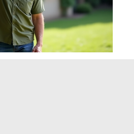
e da geleia caseira
diatamente após o cozimento. Use potes de vidro
em perfeito estado. Encha até cerca de um centímetro da
terilização continua sendo o método mais seguro
. As
 se conservam bem em temperatura ambiente com uma
uando se reduz para uma proporção de 1 para 0,5.
s anote pelo menos a data de fabricação e a proporção de
 isso permite ajustar a receita de acordo com suas
ue varia conforme as colheitas.